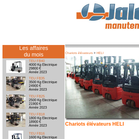
Les affaires
Chariots élévateurs
>
HELI
du mois
TEU FB40
4000 Kg Electrique
29800 €
Année 2023
TEU FB35
3500 Kg Electrique
24900 €
Année 2023
TEU FB25
2500 Kg Electrique
21900 €
Année 2023
TEU FB18
1800 Kg Electrique
18900 €
Chariots élévateurs HELI
Année 2023
TEU FB16
1600 Kg Electrique